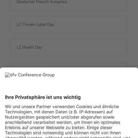
Deutscher Fleisch Kongress
LZ Private Label Day
LZ Health Day
Molkerei Kongress
Nonfood Kongress