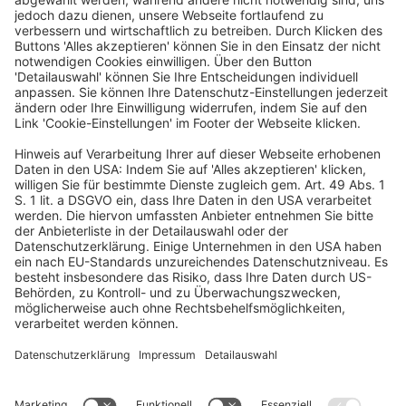
Adresse
dfv Conference Group GmbH
Mainzer Landstr. 251
60326 Frankfurt am Main
Kontakt
Telefon: +49 69 7595-3000
Telefax: +49 69 7595-3020
E-Mail:
info@dfvcg.de
Newsletter
Ja, ich möchte den Newsletter der dfv Conference Group
abonnieren.
Jetzt kostenfrei abonnieren