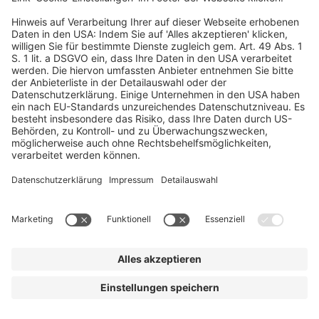
personenbezogene Daten der Webseitenbesucher zur
Vermarktung von Werbeflächen oder Darstellung von
Werbeinhalten. Diese sollen dabei auf die potenziellen Interessen
der Nutzer abgestimmt sein, weshalb wir deren Effektivität
messen. Hierzu können Cookies oder ähnliche Verfahren mit dem
gleichen Zweck genutzt und Nutzerprofile der Webseitenbesucher
angelegt werden. Neben der IP-Adresse können in diesem
Zusammenhang z.B. Informationen zu besuchten Webseiten,
betrachteten Inhalten und technische Merkmale, wie der
verwendete Browser sowie Angaben zu Nutzungszeiten und
Standortdaten, verarbeitet werden. Diese Cookies können später
generell auch auf anderen Webseiten, die dasselbe
Onlinemarketingverfahren einsetzen, ausgelesen und zu
Zwecken der Darstellung von Inhalten analysiert als auch mit
weiteren Daten ergänzt und auf dem Server des
Onlinemarketingverfahrensanbieters gespeichert werden.
Darüber hinaus binden wir auf unserer Webseite Funktions- und
Inhaltselemente (z.B. Bilder, Videos, Texte und Schaltflächen)
von Drittanbietern an. Diese Funktions- und Inhaltselemente
werden in der Regel von den Servern dieser Drittanbieter