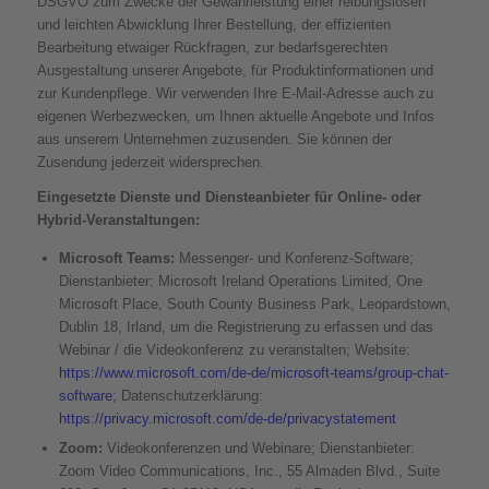
DSGVO zum Zwecke der Gewährleistung einer reibungslosen
und leichten Abwicklung Ihrer Bestellung, der effizienten
Bearbeitung etwaiger Rückfragen, zur bedarfsgerechten
Ausgestaltung unserer Angebote, für Produktinformationen und
zur Kundenpflege. Wir verwenden Ihre E-Mail-Adresse auch zu
eigenen Werbezwecken, um Ihnen aktuelle Angebote und Infos
aus unserem Unternehmen zuzusenden. Sie können der
Zusendung jederzeit widersprechen.
Eingesetzte Dienste und Diensteanbieter für Online- oder
Hybrid-Veranstaltungen:
Microsoft Teams:
Messenger- und Konferenz-Software;
Dienstanbieter: Microsoft Ireland Operations Limited, One
Microsoft Place, South County Business Park, Leopardstown,
Dublin 18, Irland, um die Registrierung zu erfassen und das
Webinar / die Videokonferenz zu veranstalten; Website:
https://www.microsoft.com/de-de/microsoft-teams/group-chat-
software
; Datenschutzerklärung:
https://privacy.microsoft.com/de-de/privacystatement
Zoom:
Videokonferenzen und Webinare; Dienstanbieter:
Zoom Video Communications, Inc., 55 Almaden Blvd., Suite