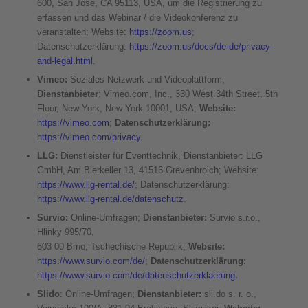
600, San Jose, CA 95113, USA, um die Registrierung zu
erfassen und das Webinar / die Videokonferenz zu
veranstalten; Website:
https://zoom.us
;
Datenschutzerklärung:
https://zoom.us/docs/de-de/privacy-
and-legal.html
.
Vimeo:
Soziales Netzwerk und Videoplattform;
Dienstanbieter
: Vimeo.com, Inc., 330 West 34th Street, 5th
Floor, New York, New York 10001, USA;
Website:
https://vimeo.com
;
Datenschutzerklärung:
https://vimeo.com/privacy
.
LLG:
Dienstleister für Eventtechnik, Dienstanbieter: LLG
GmbH, Am Bierkeller 13, 41516 Grevenbroich; Website:
https://www.llg-rental.de/
; Datenschutzerklärung:
https://www.llg-rental.de/datenschutz
.
Survio:
Online-Umfragen;
Dienstanbieter:
Survio s.r.o.,
Hlinky 995/70,
603 00 Brno, Tschechische Republik;
Website:
https://www.survio.com/de/
;
Datenschutzerklärung:
https://www.survio.com/de/datenschutzerklaerung
.
Slido
: Online-Umfragen;
Dienstanbieter:
sli.do s. r. o.,