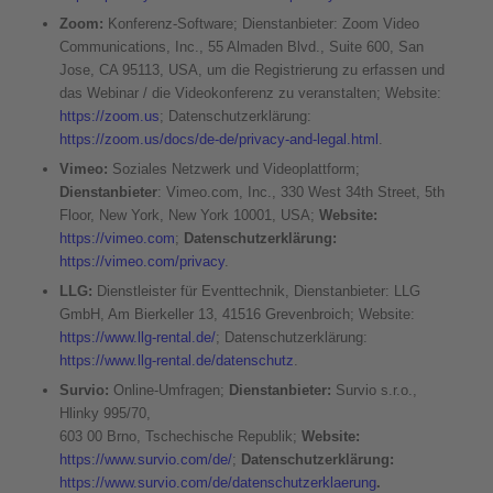
Zoom:
Konferenz-Software; Dienstanbieter: Zoom Video
Communications, Inc., 55 Almaden Blvd., Suite 600, San
Jose, CA 95113, USA, um die Registrierung zu erfassen und
das Webinar / die Videokonferenz zu veranstalten; Website:
https://zoom.us
; Datenschutzerklärung:
https://zoom.us/docs/de-de/privacy-and-legal.html
.
Vimeo:
Soziales Netzwerk und Videoplattform;
Dienstanbieter
: Vimeo.com, Inc., 330 West 34th Street, 5th
Floor, New York, New York 10001, USA;
Website:
https://vimeo.com
;
Datenschutzerklärung:
https://vimeo.com/privacy
.
LLG:
Dienstleister für Eventtechnik, Dienstanbieter: LLG
GmbH, Am Bierkeller 13, 41516 Grevenbroich; Website:
https://www.llg-rental.de/
; Datenschutzerklärung:
https://www.llg-rental.de/datenschutz
.
Survio:
Online-Umfragen;
Dienstanbieter:
Survio s.r.o.,
Hlinky 995/70,
603 00 Brno, Tschechische Republik;
Website:
https://www.survio.com/de/
;
Datenschutzerklärung:
https://www.survio.com/de/datenschutzerklaerung
.