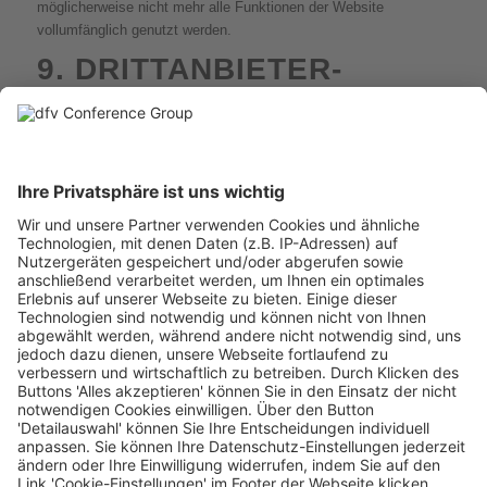
möglicherweise nicht mehr alle Funktionen der Website
vollumfänglich genutzt werden.
9. DRITTANBIETER-
DIENSTE
Wir verwenden auf unserer Website darüber hinaus Dienste, die
wir zur Reichweitenmessung, zum Onlinemarketing und zur
Einbindung von fremden Inhalten und Funktionen einsetzen.
Bei der Reichweitenmessung analysieren wir das Surfverhalten
der Webseitenbesucher, d.h. wir werten das Verhalten und die
Interessen der Nutzer aus, z.B. um zu ermitteln, welche Inhalte
besonders interessant sind oder welche Funktionen der
Optimierung bedürfen. Hierzu können Cookies oder ähnliche
Verfahren mit dem gleichen Zweck genutzt werden, um
Nutzerprofile der Webseitenbesucher anzulegen. Neben der IP-
Adresse können in diesem Zusammenhang z.B. Informationen zu
besuchten Webseiten, betrachteten Inhalten und technische
Merkmale, wie der verwendete Browser sowie Angaben zu
Nutzungszeiten und Standortdaten, verarbeitet werden.
Im Rahmen des Onlinemarketings verarbeiten wir