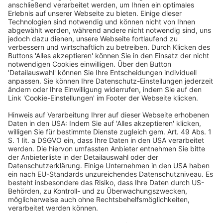
Adresse
dfv Conference Group GmbH
Mainzer Landstr. 251
60326 Frankfurt am Main
Kontakt
Telefon: +49 69 7595-3000
Telefax: +49 69 7595-3020
E-Mail:
info@dfvcg.de
Newsletter
Ja, ich möchte den Newsletter der dfv Conference Group
abonnieren.