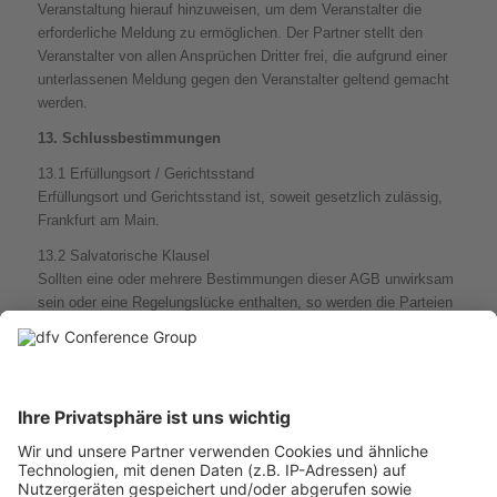
Veranstaltung hierauf hinzuweisen, um dem Veranstalter die
erforderliche Meldung zu ermöglichen. Der Partner stellt den
Veranstalter von allen Ansprüchen Dritter frei, die aufgrund einer
unterlassenen Meldung gegen den Veranstalter geltend gemacht
werden.
13. Schlussbestimmungen
13.1 Erfüllungsort / Gerichtsstand
Erfüllungsort und Gerichtsstand ist, soweit gesetzlich zulässig,
Frankfurt am Main.
13.2 Salvatorische Klausel
Sollten eine oder mehrere Bestimmungen dieser AGB unwirksam
sein oder eine Regelungslücke enthalten, so werden die Parteien
die wirksame oder unvollständige Regelung durch angemessene
Bestimmungen ersetzen oder ergänzen, die dem wirtschaftlichen
Zweck der gewollten Regelung am nächsten kommen.
Stand: Juni 2019