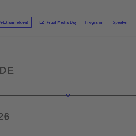
Jetzt anmelden!
LZ Retail Media Day
Programm
Speaker
DE
26