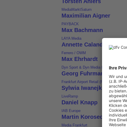
Torsten Ahlers
MediaMarktSaturn
Maximilian Aigner
PAYBACK
Max Bachmann
LAYA Media
Annette Calandrini
Ferrero / OWM
Max Ehrhardt
Dyn Sport & Dyn Media Networks
Georg Fuhrmann
Frankfurt Airport Retail (FAR)
Sylwia Iwanejko-Sajews
LiveRamp
Daniel Knapp
IAB Europe
Martin Korosec
Media Frankfurt