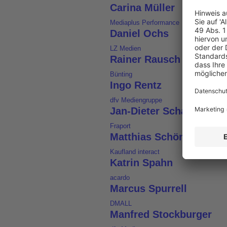
Carina Müller
Mediaplus Performance
Daniel Ochs
LZ Medien
Rainer Rausch
Bünting
Ingo Rentz
dfv Mediengruppe
Jan-Dieter Schaap
Fraport
Matthias Schönwandt
Kaufland interact
Katrin Spahn
acardo
Marcus Spurrell
DMALL
Manfred Stockburger