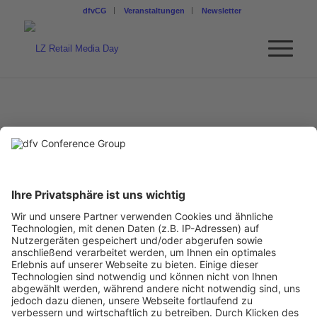
dfvCG
Veranstaltungen
Newsletter
DANIEL KNAPP
Chief Economist, IAB Europe
LinkedIn
Ein Business Event von: