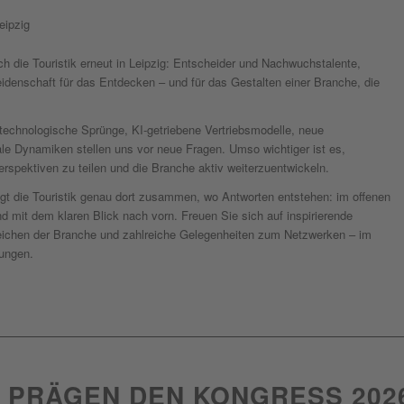
eipzig
ch die Touristik erneut in Leipzig: Entscheider und Nachwuchstalente,
denschaft für das Entdecken – und für das Gestalten einer Branche, die
 technologische Sprünge, KI-getriebene Vertriebsmodelle, neue
ale Dynamiken stellen uns vor neue Fragen. Umso wichtiger ist es,
rspektiven zu teilen und die Branche aktiv weiterzuentwickeln.
gt die Touristik genau dort zusammen, wo Antworten entstehen: im offenen
 mit dem klaren Blick nach vorn. Freuen Sie sich auf inspirierende
eichen der Branche und zahlreiche Gelegenheiten zum Netzwerken – im
ungen.
E PRÄGEN DEN KONGRESS 202