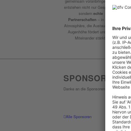
gemeinsam voranbringen. Hier
entstehen nicht nur Gespräche,
sondern
echte
Partnerschaften
– in einer
Atmosphäre, die Austausch auf
Augenhöhe fördert und das
Miteinander stärkt.
SPONSOREN
Danke an die Sponsoren des fvw|Trave
Alle Sponsoren