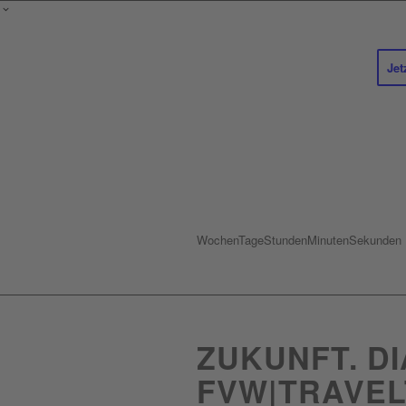
Jet
Wochen
Tage
Stunden
Minuten
Sekunden
ZUKUNFT. DI
FVW|TRAVEL