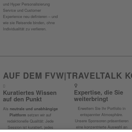
und Hyper Personalisierung
Service und Customer
Experience neu definieren – und
wie sie Reisende binden, ohne
Individualität zu verlieren.
 AUF DEM FVW|TRAVELTALK 
Expertise, die Sie
Kuratiertes Wissen
weiterbringt
auf den Punkt
Erweitern Sie Ihr Portfolio in
Als
neutrale und unabhängige
entspannter Atmosphäre.
Plattform
setzen wir auf
Unsere Sponsoren präsentieren
redaktionelle Qualität: Jede
eine konzentrierte Auswahl an
Session ist kuratiert, jedes