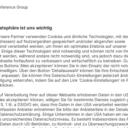
Lösungen, die 2026 wirklich
Thema bewusst gewählt. Hier
zählen. Führen Sie die
erhalten Sie Klarheit, Tiefe und
„richtigen“ Gespräche –
eine Bühne, auf der
unverbindlich, persönlich und
Perspektiven nicht nur
fokussiert.
nebeneinanderstehen, sondern
miteinander wirken.
lTalk Kongresses