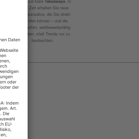
Cases
und klare
Takeaways
. In
kurzer Zeit erhalten Sie neue
Lösungsansätze, die Sie direkt
anwenden können – und die
Ihnen helfen, wettbewerbsfähig
zu bleiben, statt Trends nur zu
beobachten.