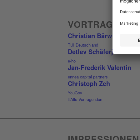
VORTRAGENDE
Christian Bärwind
TUI Deutschland
Detlev Schäferjohann
e-hoi
Jan-Frederik Valentin
ennea capital partners
Christoph Zeh
YouGov
Alle Vortragenden
IMPRESSIONEN