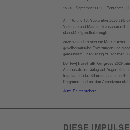
15./16. September 2026 | Pentahotel | L
Am 15. und 16. September 2026 trifft si
Visionäre und Macher. Menschen mit Lei
sich ständig weiterbewegt.
2026 verändern sich die Märkte rasant:
gesellschaftliche Erwartungen und glob
gemeinsam Orientierung zu schaffen, Pe
Der
fvw|TravelTalk Kongress 2026
brin
Austausch, im Dialog auf Augenhöhe und
Impulse, starke Stimmen aus allen Ber
Programm und bei den Abendveranstalt
Jetzt Ticket sichern!
DIESE IMPULS