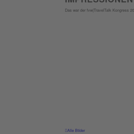
Das war der fvw|TravelTalk Kongress 2
Alle Bilder