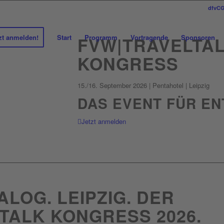
dfvC
zt anmelden!
Start
Programm
Vortragende
Sponsoren
FVW|TRAVELTA
KONGRESS
15./16. September 2026 | Pentahotel | Leipzig
DAS EVENT FÜR E
Jetzt anmelden
ALOG. LEIPZIG. DER
TALK KONGRESS 2026.