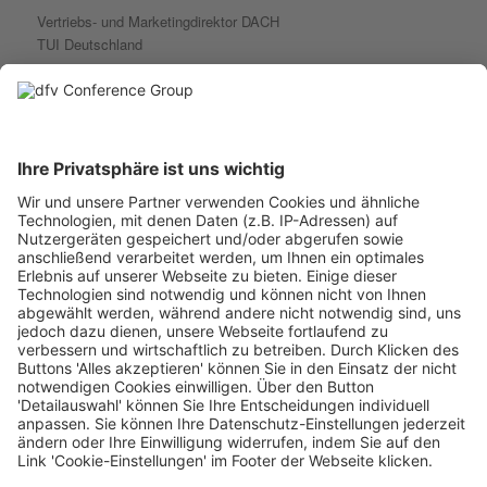
Vertriebs- und Marketingdirektor DACH
TUI Deutschland
Bärwind
begann seine Karriere 2002 bei TUI Deutschland als
Werksstudent und übernahm im Laufe der Jahre verschiedene
Funktionen – zuletzt als Direktor Fernreisen,
Yield
Management
& Analytics, bevor er 2011 als Head
of
Travel zu Google
wechselte. Dort setzte er in leitender Position strategische
Impulse für die Reisebranche, insbesondere im Hinblick auf
Omnichannel-Strategien.
In den darauffolgenden Jahren verantwortete er in verschiedenen
Führungsrollen unter anderem die Entwicklung und Umsetzung
strategischer Partnerschaften, die Skalierung globaler Retail-
Geschäfte und KI-gestützte Innovationen. Zuletzt war er bei
Google als
Director
für die Industrien Automotive,
Telekommunikation und Tech&B2B verantwortlich.
Bärwind
bringt über 20 Jahre Führungserfahrung mit – unter
anderem in den Bereichen strategische Skalierung und
Omnichannel-Management. Seit Herbst 2025 verantwortet er bei
TUI Deutschland den Bereich Vertrieb und Marketing in der