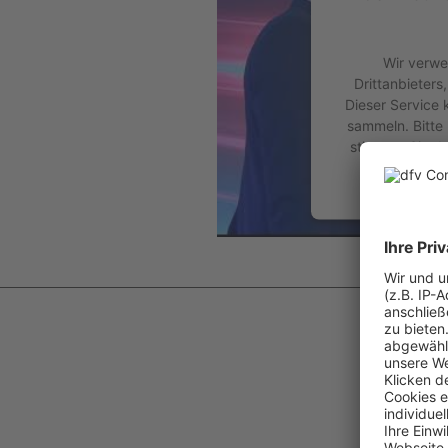
Wir verwe
Drittanbieters
Dieser Service 
sammeln. Bitte 
stimmen Sie de
dies
Meh