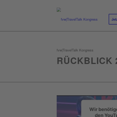
Jet
fvw|TravelTalk Kongress
RÜCKBLICK 
Wir benötig
den YouT