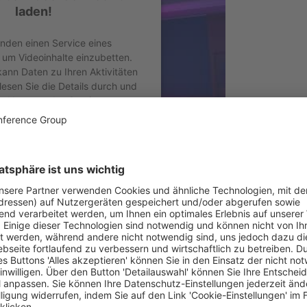
laden!
nden einen Service eines
, um Videoinhalte einzubetten.
kann Daten zu Ihren Aktivitäten
lesen Sie die Details durch und
r Nutzung des Service zu, um
es Video anzusehen.
r Informationen
Akzeptieren