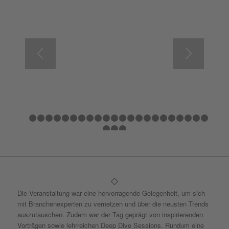
1
2
3
4
5
6
7
8
9
10
11
12
13
14
15
16
17
18
1
24
25
26
Die Veranstaltung war eine hervorragende Gelegenheit, um sich
mit Branchenexperten zu vernetzen und über die neusten Trends
auszutauschen. Zudem war der Tag geprägt von inspirierenden
Vorträgen sowie lehrreichen Deep Dive Sessions. Rundum eine