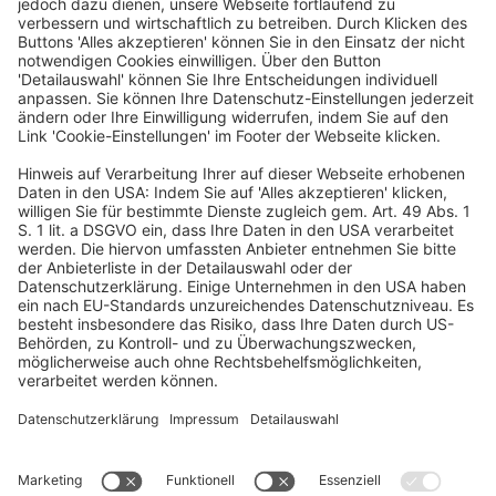
+49 69 7595-3045
Marketing
&
Social Media
Sina Goy
sina.goy@dfvcg.de
+49 69 7595-1904
Ein Business-Event von: