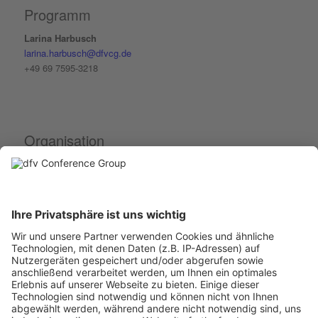
Programm
Larina Harbusch
larina.harbusch@dfvcg.de
+49 69 7595-3218
Organisation
Isabelle Chamayou
isabelle.chamayou@dfvcg.de
+49 69 7595-3025
Aussteller
&
Partner
Kirsten Elsen
kirsten.elsen@dfvcg.de