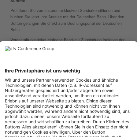
Summit!
Profitieren Sie von unseren exklusiven Sonderkonditionen und
buchen Sie jetzt Ihre Anreise mit der Deutschen Bahn. Über den
Button gelangen Sie direkt zum Buchungsportal der Deutschen
Bahn.
Veranstaltungsticket einfache Fahrt mit Zugbindung (solange der
Vorrat reicht):
• 1. Klasse 95,00 € (inkl. Sitzplatzreservierung)
• 2. Klasse 59,00 €
Veranstaltungsticket einfache Fahrt vollflexibel (immer verfügbar):
• 1. Klasse 119,00 € (inkl. Sitzplatzreservierung)
• 2. Klasse 82,00 €
Buchen Sie jetzt online, sehen Sie alle Bahn-Angebote auf Ihrer
Wunschstrecke und sichern Sie sich das garantiert günstigste
Ticket.
Wichtige Information: Bitte beachten Sie, dass das Ticket keine
rechnungsrelevanten Daten mehr enthält. Falls Sie
eine Rechnung benötigen, geben Sie im Buchungsvorgang unter