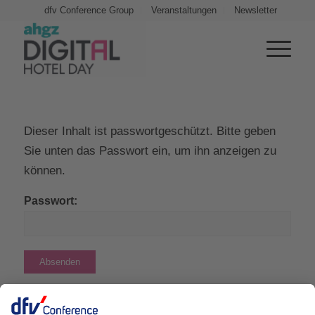
dfv Conference Group
Veranstaltungen
Newsletter
Dieser Inhalt ist passwortgeschützt. Bitte geben
Sie unten das Passwort ein, um ihn anzeigen zu
können.
Passwort: