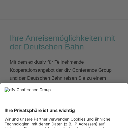
Ihre Anreisemöglichkeiten mit
der Deutschen Bahn
Mit dem exklusiv für Teilnehmende
Kooperationsangebot der dfv Conference Group
und der Deutschen Bahn reisen Sie zu einem
günstigen Einstiegspreis nachhaltig (100 %
Ökostrom), entspannt und komfortabel zum
Digital Hotel Day
.
Buchen Sie jetzt online und sichern Sie sich Ihr
günstiges Ticket.