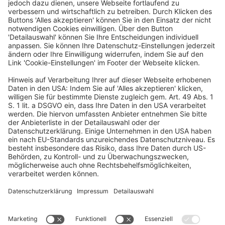
Pariser Str. 83-89
40549 Düsseldorf
T: +49 (211) 544 740 70
E-Mail: reservations@the-zipper.com
Weitere Infos zum Hotel finden Sie
hier.
Angebot buchen
Ein Business-Event von: