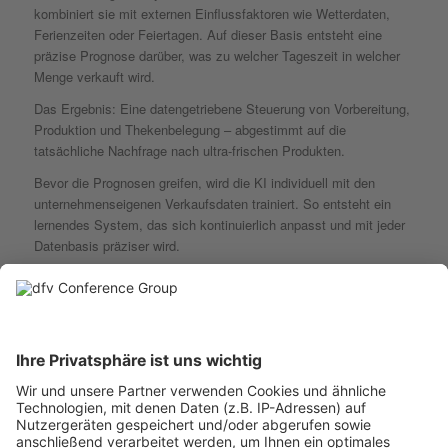
kombiniert sie mit externen Einflussfaktoren wie Wetterdaten,
Ferienzeiten oder Feiertagen. Auf dieser Basis entsteht eine
präzise Prognose darüber, was zu welcher Tageszeit in welcher
Menge verkauft wird.
Das Ergebnis: Eine datengetriebene Steuerung von Vorbereitung,
Produktion und Thekenbelegung – abgestimmt auf die
tatsächliche Nachfrage nach ultra-frischen Produkten.
Bevor die Prognosen greifen, wird die KI individuell mit den
unternehmenseigenen Verkaufsdaten trainiert. So entsteht ein
lernendes System, das sich kontinuierlich anpasst und mit jeder
Datenbasis präziser wird.
Die Effekte sind messbar:
bis zu
34 Prozent weniger Abschriften
,
bis zu
11 Prozent mehr Umsatz
,
bis zu
95 Prozent Automatisierung im Bestellprozess
.
Gleichzeitig steigen Frische und Warenverfügbarkeit in den
Verkaufstheken, während Mitarbeitende spürbar entlastet werden.