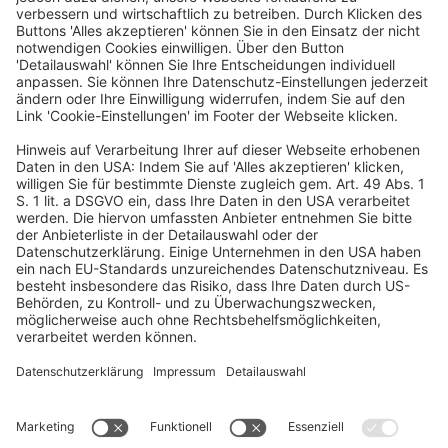
entwickelte er in einem seiner aktuellen Bücher die „Grönemeyer-
Formel für gesundes Essen“. Aus gutem Grund: Denn das
Thema Ernährung spielt für ihn im Rahmen von Prävention,
Heilung und Wohlbefinden eine zentrale Rolle, „das leider noch
immer nicht den Weg in die Mitte der Gesellschaft gefunden hat“,
so Grönemeyer. Das will er ändern. Mit seinen Büchern, die in
rund 20 Sprachen übersetzt wurden, und vielen anderen
Aktivitäten und Aufklärungskampagnen wie etwa zum gesunden
Essen.
Ein Business-Event von