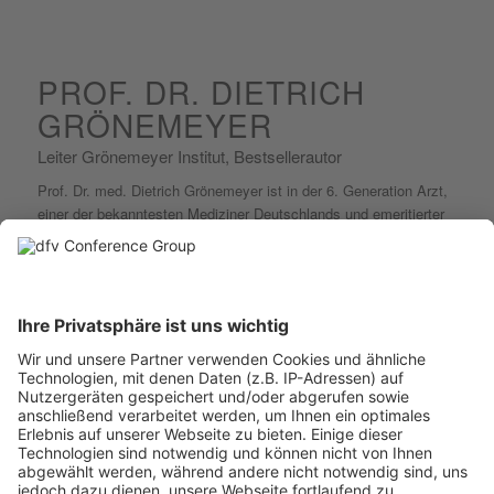
PROF. DR. DIETRICH
GRÖNEMEYER
Leiter Grönemeyer Institut, Bestsellerautor
Prof. Dr. med. Dietrich Grönemeyer ist in der 6. Generation Arzt,
einer der bekanntesten Mediziner Deutschlands und emeritierter
Lehrstuhlinhaber für Radiologie und Mikrotherapie der Universität
Witten/Herdecke. Seit Jahrzehnten setzt er sich für medizinische
Aufklärung und Prävention unter seinem Slogan „Fit bis 100“ ein.
Er ist leidenschaftlicher Verfechter der Weltmedizin, die die
zentralen Heilmethoden unterschiedlicher Kulturen
zusammenführt und in Natur- und Schulmedizin integriert. So
gründete er bereits vor mehr als 40 Jahren eine Ambulanz für
Chinesische Medizin und Naturheilkunde, wo frühzeitig auch
Akupunktur zum Einsatz kam. 1997 folgte das Grönemeyer
Institut für Mikrotherapie in Bochum, dann in Berlin und weiteren
Städten. Grönemeyer ist nicht nur ein herausragender Arzt und
Wissenschaftler, sondern auch Autor zahlreicher Bestseller. So