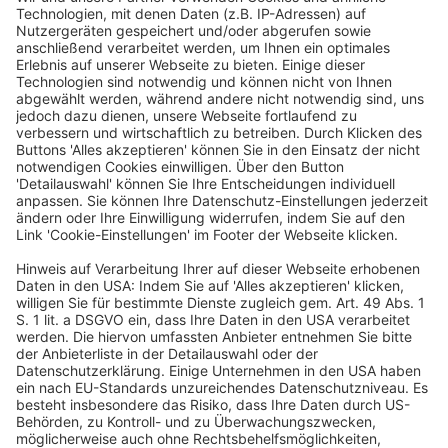
LinkedIn
IVO RZEGOTTA
Senior Public Affairs Manager Germany, The Good Food Institute
Europe
Ivo Rzegotta verantwortet beim Good Food Institute die politische
Kommunikation für nachhaltige Proteine in Deutschland. Er wohnt
in Berlin und hat einen Hintergrund in strategischer
Kommunikation in unterschiedlichen Branchen. Das Good Food
Institute Europe ist eine internationale
Nichtregierungsorganisation, die alternative Proteinquellen
vorantreibt, um die globale Lebensmittelversorgung nachhaltiger,
sicherer und gerechter zu machen.