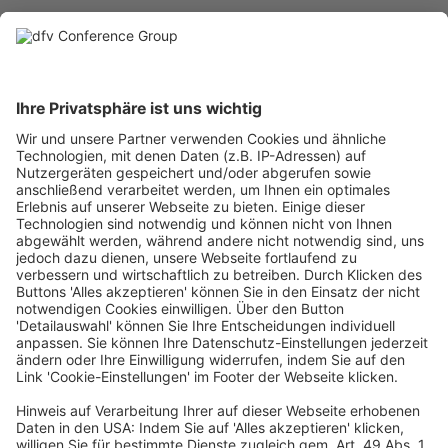
Marketing & Social Media
Philipp Zymolka
philipp.zymolka@dfvcg.de
+49 69 7575 3014
VERANSTALTER
dfv Conference Group GmbH
Ein Unternehmen der dfv Mediengruppe
Mainzer Landstraße 251
60326 Frankfurt