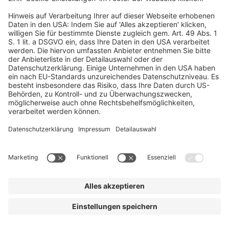
Karin Plößl
Frischpack