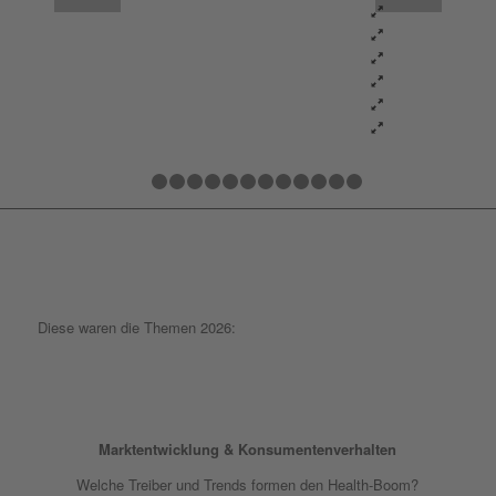
1
2
3
4
5
6
7
8
9
10
11
12
13
Diese waren die Themen 2026:
Marktentwicklung & Konsumentenverhalten
Welche Treiber und Trends formen den Health-Boom?