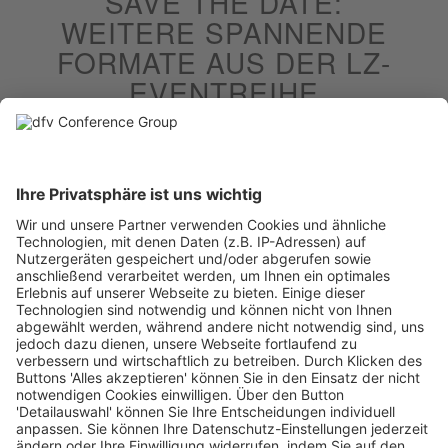
SAVE THE DATE:
WEITERE SPANNENDE
FORMATE AUS DER LZ-
EVENTREIHE
Hier treffen sich LEH und Herstellungssektor zum Austausch
über Performance, Architektur und Vermarktungsstrategien ihrer
Handelsmarken.
DER Treffpunkt der Getränkebranche.
Für starke Köpfe, die die Branche nicht nur begleiten, sondern
aktiv mitgestalten wollen.