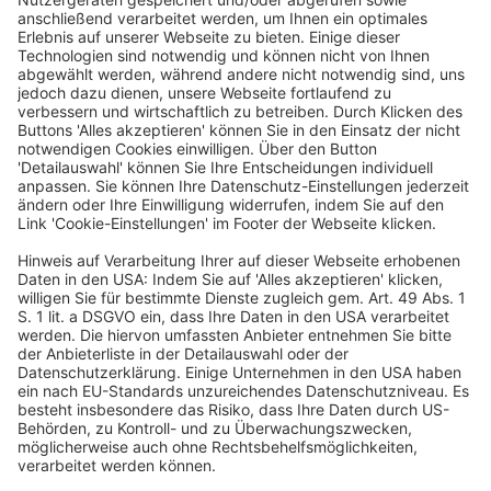
als Unternehmensberaterin bei der Boston Consulting Group
(BCG) tätig. Bereits seit 2012 gehört Dr. Friederike Driftmann-
Egelhof
dem Gesellschafterkreis des Unternehmens Peter Kölln
an und war zudem zwischen 2016 und 2018 Mitglied des
Aufsichtsrats.
Frau Dr. Driftmann-
Egelhof
ist Mitglied im Vorstand des
Markenverbandes e.V. und Herausgeberin des 2021 im Verlag
Herder erschienenen Buches „Generation Verantwortung“.
Eine Veranstaltung von