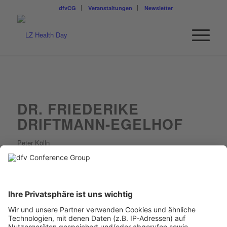
dfvCG
Veranstaltungen
Newsletter
DR. FRIEDERIKE
DRIFTMANN-EGELHOF
Peter Kölln
Geschäftsführerin & CEO
Dr. Friederike Driftmann-
Egelhof
ist seit Mai 2024 Vorsitzende der
Geschäftsführung & CEO der Peter Kölln GmbH & Co. KGaA in
Elmshorn. Sie ist in dieser Funktion Nachfolgerin in 7.
Generation.
Die 32-jährige ist promovierte Volljuristin und war nach Stationen
in der Lebensmittelbranche (Iglo und Katjes International) zuletzt