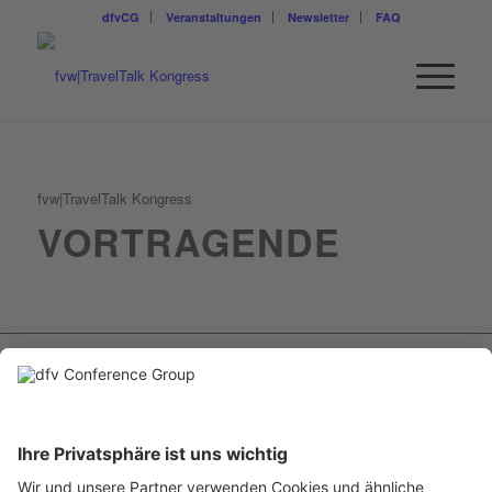
dfvCG
Veranstaltungen
Newsletter
FAQ
fvw|TravelTalk Kongress
VORTRAGENDE
RITA MÜNCK