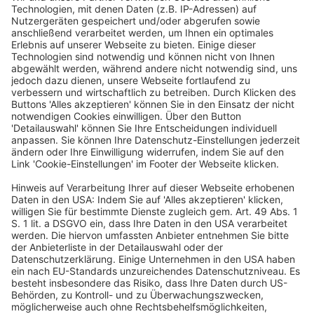
Leitende Redakteurin
fvw|TravelTalk
Rita Münck startete 2004 als Redakteurin bei der heutigen
fvw|TravelTalk. Es folgten Positionen im Bereich Team- und
Resort-Leitung. Thematisch hat sich die Diplom-Journalistin stets
mit dem Thema Luftfahrt beschäftigt, fühlt sich aber auch auf
allen anderen Feldern der Touristik heimisch und kann auf ein
großes Netzwerk verweisen. Vor ihrem Studium hat sie eine
Ausbildung zur Industriekauffrau bei der Bertelsmann AG
absolviert. Ihre Laufbahn im Journalismus begann 2000 bei
Focus Money. Es folgten Stationen bei der Süddeutschen
Zeitung und bei Ergo Kommunikation.
Ein Business-Event von: