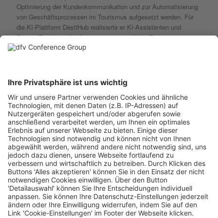
Optimierung der Kundenkommunikation und zur Automatisierung
von Geschäftsprozessen im Tourismus aufgesetzt werden. Für
die KI-Plattform DestiHub realisierte er KI-Assistenten und
Prompt-Templates für Organisationen wie Köln Tourismus,
Wiesbaden Rheingau, Niederösterreich Werbung, Bayerisch-
Schwaben oder Stadt Ravensburg. Auch auf one.intelligence, der
KI-Plattform von destination.one, setzt er laufend neue Projekte
um.
Sein KI-Wissen teilt Günter Exel in Workshops, Webinaren und
Keynotes für Tourismus und Reisebranche. Unter anderem
gestaltete er von November 2025 bis April 2026 eine 18teilige KI-
Webinarserie für den Österreichischen ReiseVerband mit
Teilnehmenden aus Österreich und der Schweiz (Kooperation mit
dem SRV). Weitere Webinarserien setzte er z.B. für Österreich
Werbung, Corps Touristique Austria, Lufthansa City Center
Reisebüropartner GmbH, Ruhr Tourismus und auch für den
Realizing Progress Reisebüro Club um. Für den Deutschen
Reiseverband DRV führte er im Oktober 2024 in Tunesien KI-
Workshops auf Englisch und Französisch durch. Aus diesen
Schulungen bringt Günter Exel unmittelbare Erfahrungen mit,
welche Fragen, Blockaden und Aha-Momente Reisebüro-