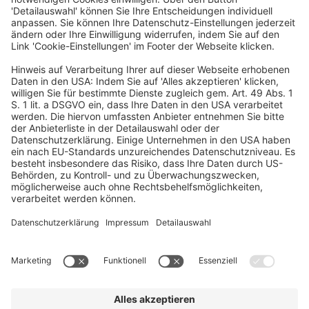
Mainzer Landstraße 251
60326 Frankfurt