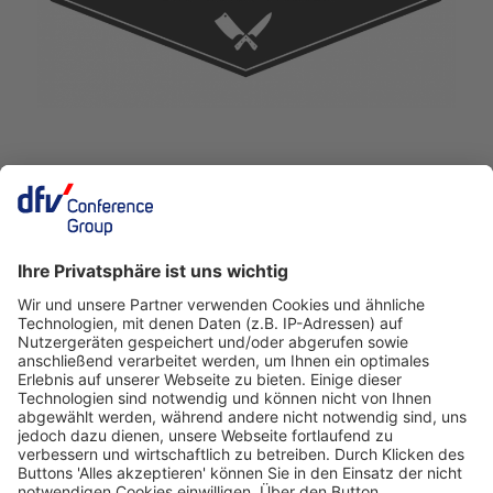
Deutscher Fleisch Kongress
24./25. November 2026
Rheingoldhalle
Mainz
Veranstalter
dfv Conference Group GmbH