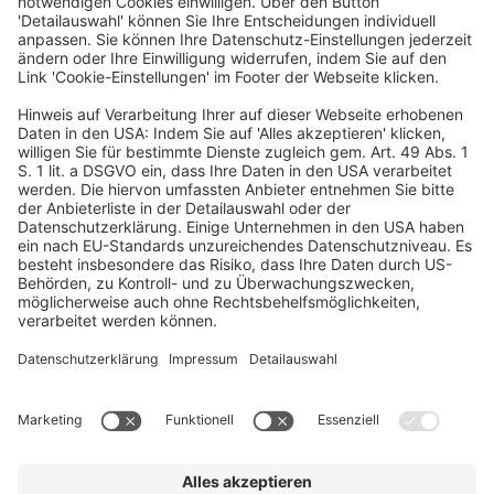
Mainzer Landstraße 251
60326 Frankfurt