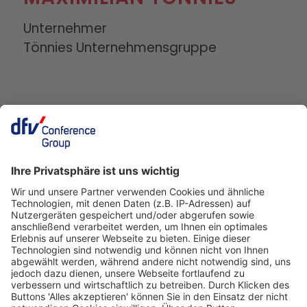
Unternehmer
Tönnies Unternehmensgruppe
Deutscher Fleisch Kongress
24./25. November 2026
Rheingoldhalle
Mainz
Veranstalter
dfv Conference Group GmbH