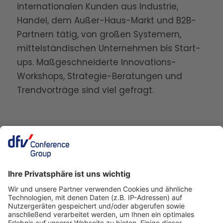
internationalen Kunden aus Industrie,
Handel, dem Außer-Haus-Markt und B2B-
Partnern tätig, von großen Systemern,
mittelständischen Unternehmen bis Start-
ups. Maßgeschneiderte Innovations-
Workshops, Strategie-Beratungen und
Trendvorträge sind viel gefragt.
Deutscher Fleisch Kongress
24./25. November 2026
Rheingoldhalle
Mainz