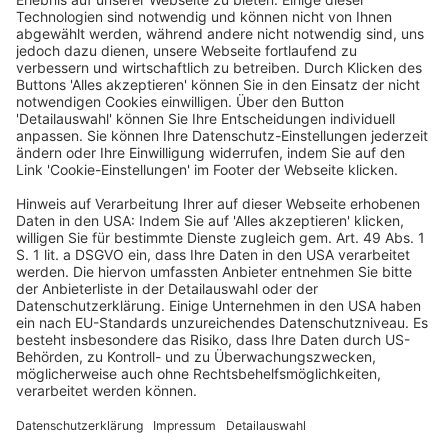
Veranstalter
dfv Conference Group GmbH
Mainzer Landstraße 251
60326 Frankfurt