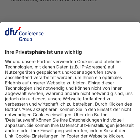
Deutscher Fleisch Kongress
24./25. November 2026
Rheingoldhalle
Mainz
Veranstalter
dfv Conference Group GmbH
Mainzer Landstraße 251
60326 Frankfurt