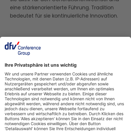
eine stärkenorientierte Führung. Tradition
bedeutet für sie kontinuierliche Innovation.
Deutscher Fleisch Kongress
24./25. November 2026
Rheingoldhalle
Mainz
Veranstalter
dfv Conference Group GmbH
Mainzer Landstraße 251