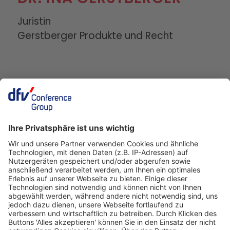
Juristin
Gerstberger Produkte und Recht
Deutscher Fleisch Kongress
24./25. November 2026
Rheingoldhalle
Mainz
Veranstalter
dfv Conference Group GmbH