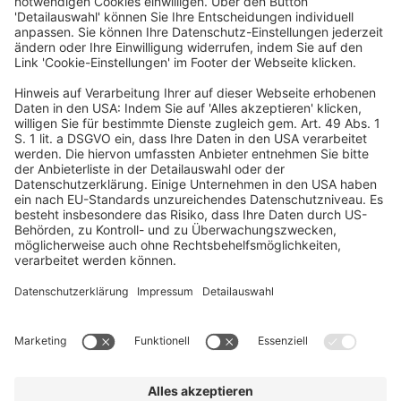
Mainzer Landstraße 251
60326 Frankfurt