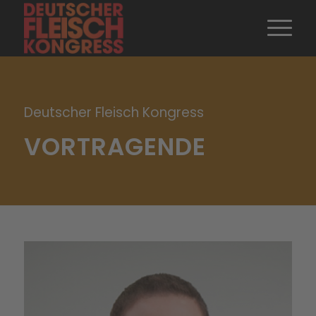
Deutscher Fleisch Kongress
VORTRAGENDE