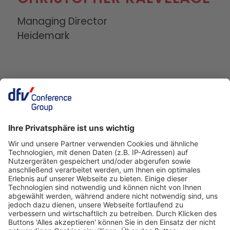
Managing Director
Heidemark
Deutscher Fleisch Kongress
24./25. November 2026
Rheingoldhalle
Mainz
Veranstalter
dfv Conference Group GmbH