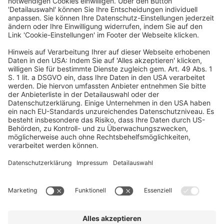
Mainzer Landstraße 251
60326 Frankfurt