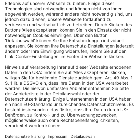
Veranstalter
dfv Conference Group GmbH
Mainzer Landstraße 251
60326 Frankfurt