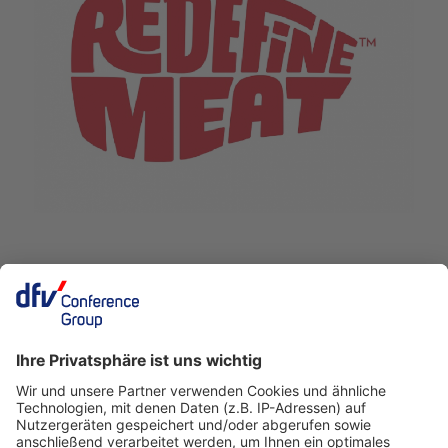
Deutscher Fleisch Kongress
24./25. November 2026
Rheingoldhalle
Mainz