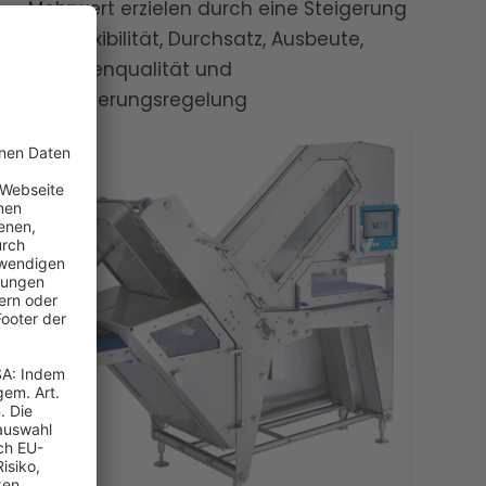
Mehrwert erzielen durch eine Steigerung
von Flexibilität, Durchsatz, Ausbeute,
Scheibenqualität und
Portionierungsregelung