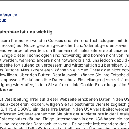
kgewinnung
ren