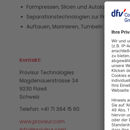
Formpressen, Slicen und Autoloading
Separationstechnologien zur Proteinrüc
Auftauen, Marinieren, Tumbeln und Injizie
Kontakt:
Provisur Technologies
Magdenauerstrasse 34
9230 Flawil
Schweiz
Telefon: +41 71 394 15 60
www.provisur.com
info@provisur.com