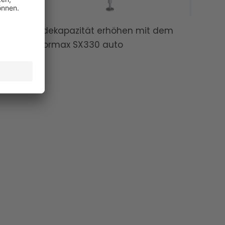
Schneidekapazität erhöhen mit dem
Slicer Formax SX330 auto