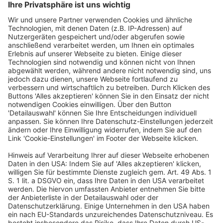
24./25. November 2026
Rheingoldhalle
Mainz
Veranstalter
dfv Conference Group GmbH
Mainzer Landstraße 251
60326 Frankfurt