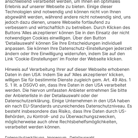
Veranstalter
dfv Conference Group GmbH
Mainzer Landstraße 251
60326 Frankfurt