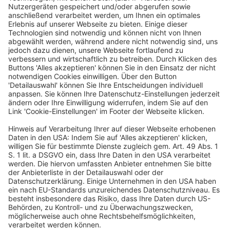
Mainz
Veranstalter
dfv Conference Group GmbH
Mainzer Landstraße 251
60326 Frankfurt