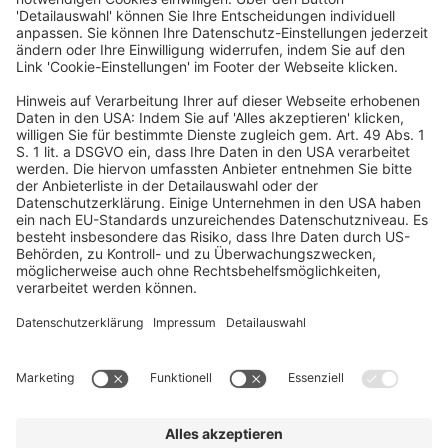
Mainzer Landstraße 251
60326 Frankfurt