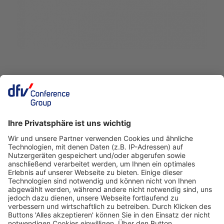
Deutscher Fleisch Kongress
24./25. November 2026
Rheingoldhalle
Mainz
Veranstalter
dfv Conference Group GmbH