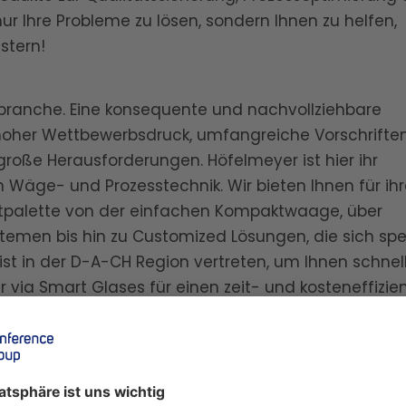
nur Ihre Probleme zu lösen, sondern Ihnen zu helfen,
stern!
ernbranche. Eine konsequente und nachvollziehbare
in hoher Wettbewerbsdruck, umfangreiche Vorschrifte
oße Herausforderungen. Höfelmeyer ist hier ihr
h Wäge- und Prozesstechnik. Wir bieten Ihnen für ih
tpalette von der einfachen Kompaktwaage, über
temen bis hin zu Customized Lösungen, die sich spez
st in der D-A-CH Region vertreten, um Ihnen schnell
r via Smart Glases für einen zeit- und kosteneffizie