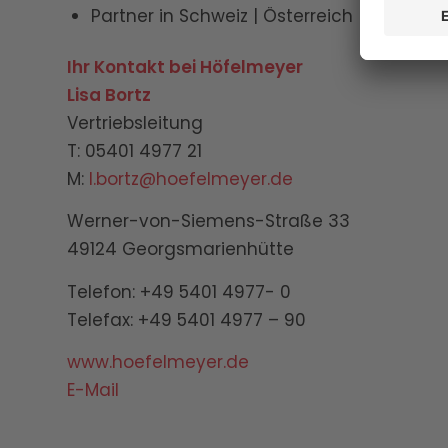
Partner in Schweiz | Österreich | Dänema
Ihr Kontakt bei Höfelmeyer
Lisa Bortz
Vertriebsleitung
T: 05401 4977 21
M:
l.bortz@hoefelmeyer.de
Werner-von-Siemens-Straße 33
49124 Georgsmarienhütte
Telefon: +49 5401 4977- 0
Telefax: +49 5401 4977 – 90
www.hoefelmeyer.de
E-Mail