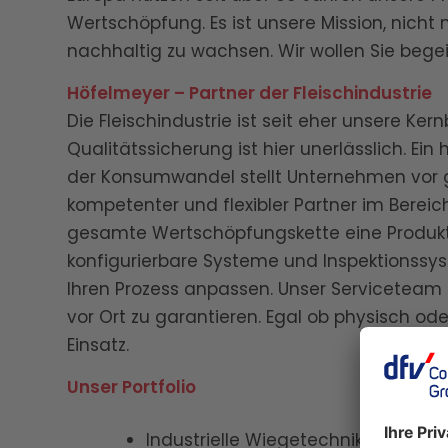
Wertschöpfung. Es ist unsere Mission, nicht 
nachhaltig zu wachsen. Wir wollen Sie begei
Höfelmeyer – Partner der Fleischindustrie
Die Fleischindustrie ist seit eher unsere K
Qualitätssicherung ist hier unerlässlich. E
der Konsumwandel stellt Unternehmen vor gr
kompetenter und flexibler Partner im Bereic
gesamte Wertschöpfungskette eine Produk
konfigurierbare Systeme und Inspektionssys
Ihren Prozess anpassen. Unser Serviceteam i
vor Ort zu garantieren. Egal ob physisch ode
Einsatz.
Unser Portfolio
Industrielle Wiegetechnik