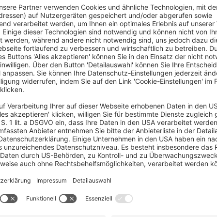
n Technikum um. Hier präsentieren wir Ihnen eine A
:
gsmarienhütte
estandorte