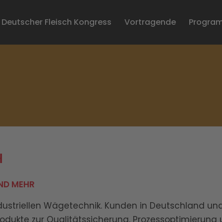
Deutscher Fleisch Kongress
Vortragende
Progra
H
UND MEHR
dustriellen Wägetechnik. Kunden in Deutschland un
rodukte zur Qualitätssicherung, Prozessoptimierung