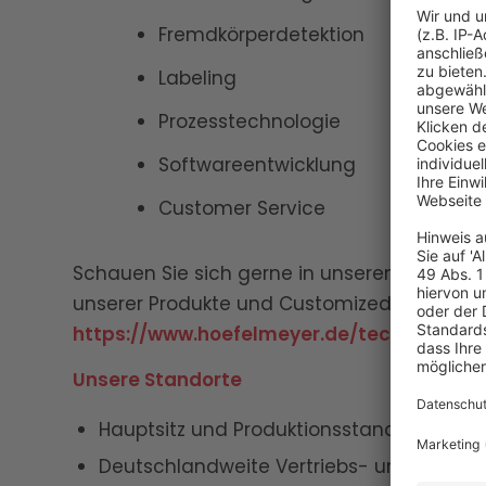
Fremdkörperdetektion
Labeling
Prozesstechnologie
Softwareentwicklung
Customer Service
Schauen Sie sich gerne in unserem digitale
unserer Produkte und Customized Lösungen
https://www.hoefelmeyer.de/technikum/
Unsere Standorte
Hauptsitz und Produktionsstandort Geor
Deutschlandweite Vertriebs- und Servic