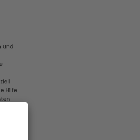
n und
re
iell
e Hilfe
nten