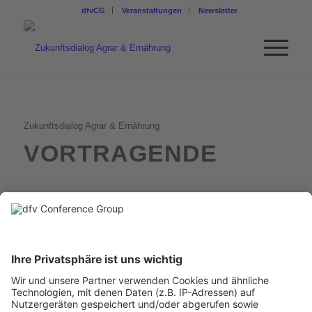
dfvCG
Veranstaltungen
Newsletter
Zukunftsdialog Agrar & Ernährung
VORTRAGENDE
MARTIN HÄUSLING
Mitglied des Europäischen Parlaments