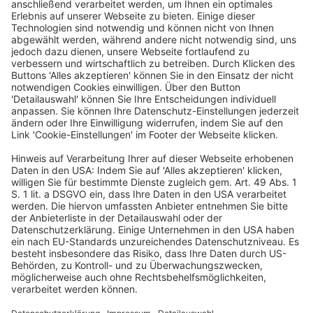
agrarpolitischer Sprecher der Fraktion der GRÜNEN/EFA
und Mitglied im Umweltausschuss
Martin Häusling ist seit 2009 Mitglied des Europäischen
Parlaments und dort agrarpolitischer Sprecher der Fraktion der
GRÜNEN/EFA und Mitglied im Umweltausschuss. Zuvor war er
von 2003 bis 2009 Mitglied des Hessischen Landtages und dort
fachpolitischer Sprecher für Landwirtschaft, Europa,
Verbraucherschutz sowie ländliche Räume und Gentechnik. Er ist
gelernter Agrartechniker und Biolandwirt seit 1988, seit 2015
bewirtschaften seine zwei Söhne den Hof.
Ein Business Event von: