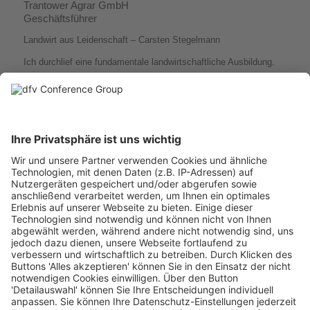
Trantower Agrar GmbH
Geschäftsführer
Landwirt aus Leidenschaft – Carsten Stegelmann
Ich durchlief eine fundamentale landwirtschaftliche Ausbildung.
Als Betriebsleiter und Gutsverwalter arbeitete ich bis ins Jahr
2000 in Schleswig- Holstein. Ab dem Jahr 2000 zog es mich nach
Mecklenburg- Vorpommern, hier leite ich als Geschäftsführer
einen landwirtschaftlichen Betrieb.
Unsere Arbeit bezieht sich auf die Themen Pflanzenbau und
erneuerbare Energien, dies beinhaltet unter anderem Windkraft
und Biogas. Eine Herzensangelegenheit ist die Stärkung des
ländlichen Raumes. Hier steht die Förderung der dörflichen
Struktur und die nachgelagerten Bereiche der Landwirtschaft im
Fokus.
Eine große Aufgabe, die ich mir gestellt habe, ist die Stadt-
Landverbindung zu der wir eine Agrarinitiative mit der
Universitäts- und Hansestadt Greifswald gegründet haben. Seit
2022 arbeite ich als Mitglied eng mit dem Dialognetzwerk des
Bundesministeriums für Ernährung, Landwirtschaft und Umwelt