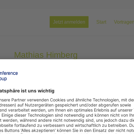
Jetzt anmelden
Start
Vortrage
Mathias Himberg
Lebensmittel Zeitung
Redakteur
Mathias Himberg ist seit Oktober 2010 Redakteur der 
Store-Checks besuchte der 45-Jährige Märkte im deu
den USA und ganz Europa. Mit dem Bochumer Großhä
Niggemann durchleuchtete er zahlreiche deutsche For
Studienreise nach Boston und New York. Weitere Schw
Kaufleute und die LZ-Sommertour, in der er die Hande