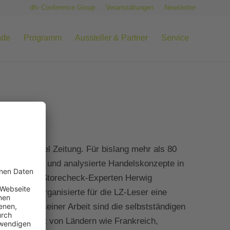
dfv Conference Group
Veranstaltungen
Newsletter
nde
Programm
Aussteller & Partner
Service
Lebensmittel Zeitung. Für bislang mehr als 80
tschen LEH und analysierte Handelskonzepte in
ndler und Storecheck-Experten Herwig
mate und organisierte für die LZ-Leser eine
erpunkte seiner Arbeit sind die selbstständigen
lslandschaft von Ländern wie Frankreich,