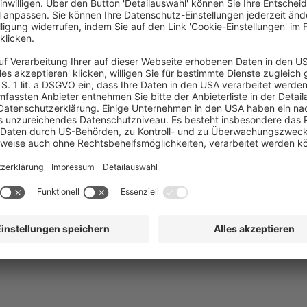
Andreas Kranabitl, gebürtig aus Bad Ischl, startete nach Abschluss der Ha
SPAR im Rechenzentrum.
2007 übernahm er die Leitung der österreichischen SPAR IT-Organisation, 
konzernweit tätigen SPAR Information & Communication Services GmbH (I
In dieser Funktion verantwortet er die konzernweite IT-Dienstleistungserbri
Unternehmensgruppe, einschließlich der SPAR-Einkaufszentren SES und der
seiner Leitung arbeiten rund 760 Mitarbeitende in fünf europäischen Ländern
Standorten Salzburg, Wernberg bei Villach und Wien.