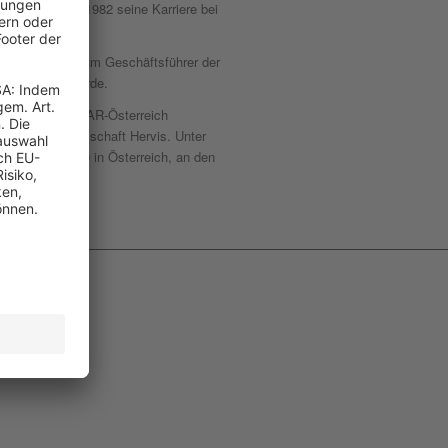
ndelsakademie 1982 seine Karriere bei
bevor er 2010 zum Geschäftsführer der
CS) berufen wurde.
ngung für die SPAR-Österreich
 Tochtergesellschaft Hervis. Unter
, davon ca. 530 in Österreich, an den