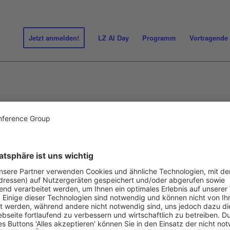
Jetzt anmelden!
LZ AI Day
Programm
Vortragende
DE
ANDREAS KRANABITL
Geschäftsführer, SPAR ICS