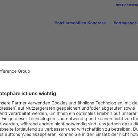
dfv Conferen
Hotelimmobilien-Kongress
Vortragende
DE
SVEN RÖDIG
Geschäftsführer
Garbe Commercial Living Projektentwicklung