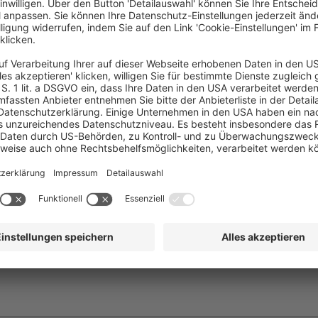
„Sven ist Geschäftsführer bei GARBE Commercial Living GmbH
August 2024 gemeinsam mit Felix Radavero den Ausbau der 
auf die Revitalisierung und Umnutzung von Büro- und Hotelim
Konzepten sowie den Neubau von Hotels konzentriert.
Zuvor gründete und leitete er die Natives Capital GmbH – ei
Wohnformen fördert und nachhaltig urbane Räume gestaltet. Sv
Hotelbetriebsmodellen, Entwicklung, Refurbishment und Ass
auf urbane Transformation sowie nachhaltige und bedarfsorie
ist es, moderne, sozial und ökologisch zukunftsfähige Livin
Synergien für institutionelle Investoren zu schaffen.“