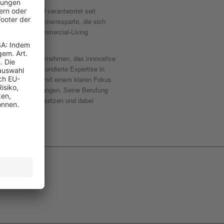
 in Berlin und verantwortet seit
neuen Unternehmenssparte, die sich
mobilien zu Commercial-Living
n Investmentunternehmen, das innovative
en verbindet fundierte Expertise in
et Management mit einem klaren Fokus
ntierte Wohnlösungen. Seine Berufung
g-Konzepte umzusetzen und dabei