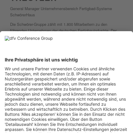
General Manager Unternehmensbereich Fertigbad-Systeme
SchwörerHaus
Die Schwörer-Gruppe zählt mit 1.800 Mitarbeitern zu den
führenden Unternehmen der deutschen Fertigbauindustrie. Der
Bereich Schwörer Fertigbad-Systeme bei Berlin ist auf die
Entwicklung und Herstellung hochwertiger Modulbäder
spezialisiert.
Unter der Leitung von Dr. Alexandra Treutler hat sich dieser
Unternehmensbereich seit 2001 als gefragter Partner für Bäder in
Modulbauweise in Hotels, Wohnungsbauten und
Seniorenimmobilien etabliert.
Mit 24 Jahren Erfahrung in der Unternehmensführung verfügt Dr.
Alexandra Treutler über tiefgehende Expertise in der Skalierung
modularer und serieller Bauweisen, nachhaltiger
Unternehmensentwicklung und digitaler Transformation. Zudem
ist sie Mehrheitsgesellschafterin eines Planungsbüros für
Fertighäuser.
An der Bradford University promovierte sie über strategische