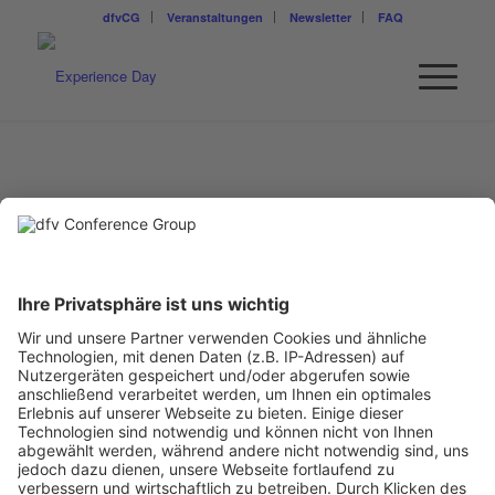
dfvCG
Veranstaltungen
Newsletter
FAQ
PD DR. HABIL. TINO G. K.
MEITZ
Universität Münster
Institut für Kommunikationswissenschaft