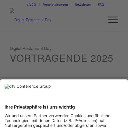
dfvCG
Veranstaltungen
Newsletter
FAQ
Digital Restaurant Day
VORTRAGENDE 2025
CHIEN BRENDEL