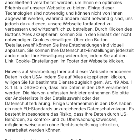
Head of IT
Kochlöffel
Seit August 2019 ist Chien Brendel Head of IT bei der Kochlöffel
GmbH, einem Gastronomieunternehmen mit 76 Standorten in
Deutschland. Gemeinsam mit seinem Team treibt er die
Digitalisierung voran und entwickelt praxisnahe digitale Lösungen
für die besonderen Anforderungen der Systemgastronomie von
automatisierten Prozessen über mobile Anwendungen bis hin zu
modernen Tools für die Mitarbeitenden. Sein Fokus liegt auf IT,
die den Filialalltag spürbar vereinfacht, echten Mehrwert schafft
und die Kundenbindung stärkt.
Ein Business-Event von: