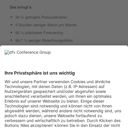
Das bringt’s:
34 % geringere Personalkosten
5 Stunden weniger Admin pro Woche
62 % präziseres Forecasting
99,7 % weniger Abrechnungsfehler
Made & hosted in Europe.
DSGVO-konform, ISO-zertifiziert.
Vertraut u. a. von Domino’s, Shell, BP und vielen unabhängigen
Gastronomiebetrieben.
Kontakt
Dyflexis GmbH
Königsallee 27
402112 Düsseldorf
Tel.:
+49 211 418 727 00
Website:
www.dyflexis.com/de/gastronomie-und-hotellerie-
sector