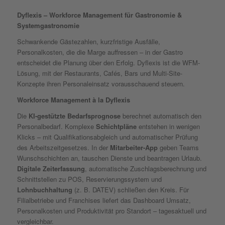
Dyflexis – Workforce Management für Gastronomie &
Systemgastronomie
Schwankende Gästezahlen, kurzfristige Ausfälle,
Personalkosten, die die Marge auffressen – in der Gastro
entscheidet die Planung über den Erfolg. Dyflexis ist die WFM-
Lösung, mit der Restaurants, Cafés, Bars und Multi-Site-
Konzepte ihren Personaleinsatz vorausschauend steuern.
Workforce Management à la Dyflexis
Die
KI-gestützte
Bedarfsprognose
berechnet automatisch den
Personalbedarf. Komplexe
Schichtpläne
entstehen in wenigen
Klicks – mit Qualifikationsabgleich und automatischer Prüfung
des Arbeitszeitgesetzes. In der
Mitarbeiter-App
geben Teams
Wunschschichten an, tauschen Dienste und beantragen Urlaub.
Digitale Zeiterfassung
, automatische Zuschlagsberechnung und
Schnittstellen zu POS, Reservierungssystem und
Lohnbuchhaltung
(z. B. DATEV) schließen den Kreis. Für
Filialbetriebe und Franchises liefert das Dashboard Umsatz,
Personalkosten und Produktivität pro Standort – tagesaktuell und
vergleichbar.