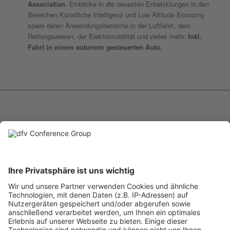
Association
. Einblicke in die neuesten Entwicklungen in den
Bereichen Künstliche Intelligenz und Low Altitude Economy
sowie deren Anwendungsbereiche in der Luftfahrt, dem
Rettungswesen, der Elektromobilität und vieles mehr.
Inkl.
Fahrt in einem autonom gesteuerten Auto.
Tag 6
Freitag, 20. März 2026
Weiterreise nach Guangzhou
Empfang durch die Landwirtschaftsbehörde
mit Überblick
über Schlüsselindustrien der Agrar- und Lebensmittelbranche
Besuch innovativer High-Tech-Unternehmen,
die Smart
Agriculture in der Praxis demonstrieren – von Agrardrohnen