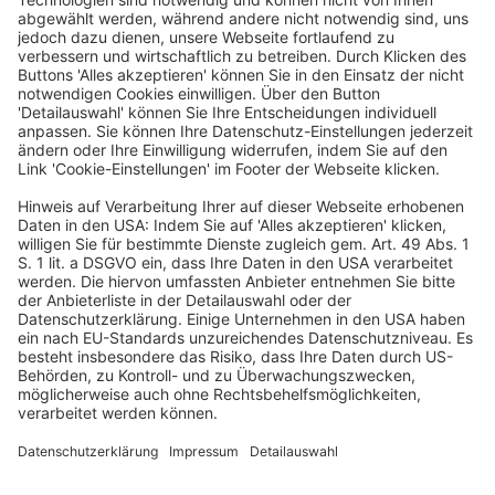
bis zu autonomen Landmaschinen
Empfang mit lokalen Politik- und Wirtschaftsvertretern
im
Hotel zum Austausch über Kooperationspotenziale in einem
zukunftsträchtigen Sektor
Tag 7
Samstag, 21. März 2026
Weiterreise nach Hongkong.
Anschließend Gelegenheit für
private Einkäufe und Besichtigungen in Hongkong
Rückreise & Transfer zum Flughafen Hongkong
Unsere Empfehlung:
Samstag, 21.03.2026
Hongkong (HKG) 23:45 Uhr – Frankfurt am Main (FRA) 06:05
Uhr (+1 Tag)