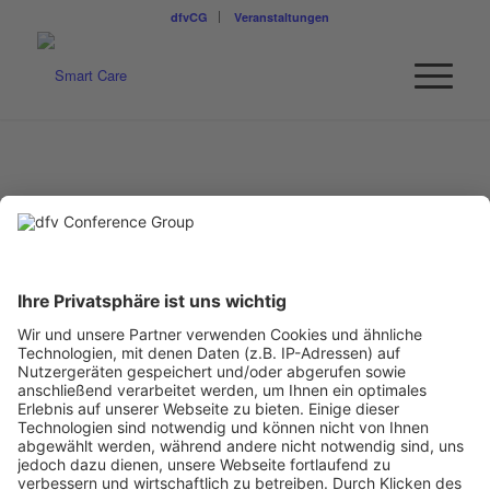
dfvCG
Veranstaltungen
THOMAS EBENFELD
Managing Partner
concept m