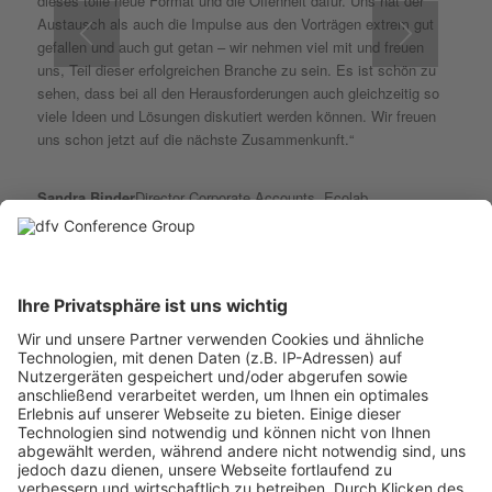
dieses tolle neue Format und die Offenheit dafür. Uns hat der
Austausch als auch die Impulse aus den Vorträgen extrem gut
gefallen und auch gut getan – wir nehmen viel mit und freuen
uns, Teil dieser erfolgreichen Branche zu sein. Es ist schön zu
sehen, dass bei all den Herausforderungen auch gleichzeitig so
viele Ideen und Lösungen diskutiert werden können. Wir freuen
uns schon jetzt auf die nächste Zusammenkunft.“
Sandra Binder
Director Corporate Accounts, Ecolab
„Eine sehr gelungene Veranstaltung mit Leidenschaft für die
Pflege, mit Visionen, neuen Konzepten und Lösungen für die
Bewohner. Das war richtig Zukunftslust und ein toller Teilnehmer-
und Referentenkreis.“
Kai Hankeln
Geschäftsführer, Hankeln Advisory