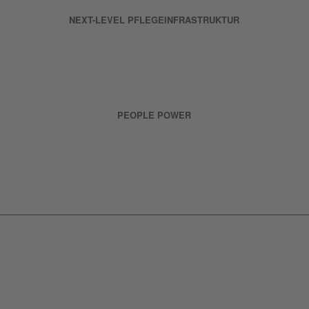
NEXT-LEVEL PFLEGEINFRASTRUKTUR
Digitale Tools und moderne Technik für eine effiziente,
nachhaltige Pflege.
PEOPLE POWER
Neue Wege für Fachkräftegewinnung, Mitarbeiterbindung und
Leadership.