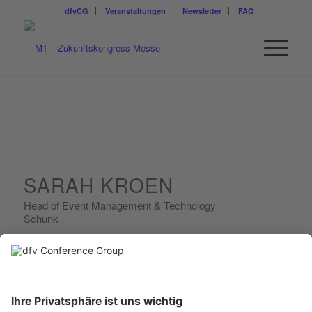
dfvCG
Veranstaltungen
Newsletter
FAQ
SARAH KROEN
Head of Event Management & Technology
Schunk
Sarah Kroen ist Expertin für Experience Marketing mit mehr als
15 Jahren internationaler Erfahrung im B2B-Sektor. Seit Januar
2026 leitet sie den Bereich Event bei der SCHUNK SE & Co. KG,
einem Technologiepionier im Bereich Spanntechnik, Greiftechnik
und Automatisierungstechnik. Hierbei gestaltet sie aktiv die