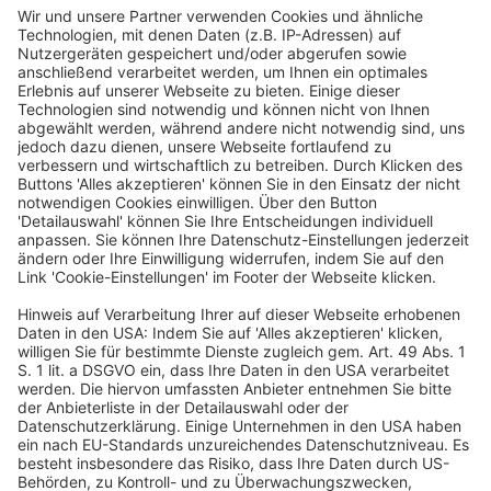
strategische Ausrichtung des Eventmanagements und setzt sich
zudem für Chancengleichheit im Arbeitsumfeld ein. Zuvor
verantwortete sie bei einer weltweit führenden Marketingagentur
die Umsetzung von Live-, Hybrid- und Digitalformaten – von
Product Launches und Messen bis hin zu Brand Activations.
Beim Zukunftskongress gibt Sarah Kroen Einblicke in die
Gestaltung wirkungsvoller Markenerlebnisse und zeigt, wie
Kreativität und Unternehmensperspektive erfolgreich verbunden
werden.
Ein Business-Event von